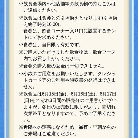
※飲食会場内へ他店舗等の飲食物の持ちこみは
ご遠慮ください。
※飲食品は食券との引き換えとなります(引き換
え終了時刻16:00)。
食券は、飲食コーナー入り口に設置するテン
トにてお求めください。
※食券は、当日限り有効です。
※ご購入いただきました飲食物は、飲食ブース
内でお召し上がりください。
※食券の購入後の返金は一切できません。
※小銭のご用意をお願いいたします。クレジッ
トカード等のご利用や領収書の発行はできま
せん。
※飲食品は6月15日(金)、6月16日(土)、6月17日
(日)それぞれ3日間の販売分のご用意がござい
ますが、各日の販売数に限りがあり、売切れ
次第終了となりますので、予めご了承くださ
い。
※近隣への迷惑になるため、徹夜・早朝からの
ご来場はご遠慮ください。