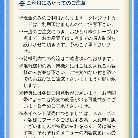
ご利用にあたってのご注意
※現金のみのご利用となります。クレジットカ
ードはご利用頂けませんのでご注意下さい。
※一度のご注文につき、おひとり様クレープは3
点まで、お土産菓子は１点までの購入制限を
設けさせて頂きます。予めご了承下さいま
せ。
※待機列内での合流はご遠慮頂いております。
※混雑緩和の為、待機列にはご注文されるお客
様のみお並び下さい。ご注文のない付き添い
でのお並びはご遠慮下さいますようお願い致
します。
※特典には各日ご用意数がございます。お時間
帯によっては完売の商品が出る可能性がござ
います旨予めご了承下さいませ。
※本イベント販売につきましては、スムーズに
お客様にフードをご提供する為、大変申し訳
ございませんが特定の材料を省く、又は減ら
す等、それぞれのメニューの内容変更はお受