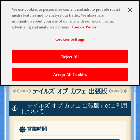
We use cookies to personalise content and ads, to provide social
media features and to analyse our traffic. We also share
information about your use of our site with our social media,
advertising and analytics partners.
Cookie Policy
Cookies Settings
Reject All
Accept All Cookies
「テイルズ オブ カフェ 出張版」のご利用
について
営業時間