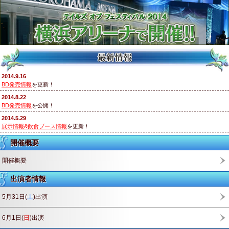
2014.9.16
BD発売情報
を更新！
2014.8.22
BD発売情報
を公開！
2014.5.29
展示情報&飲食ブース情報
を更新！
開催概要
開催概要
出演者情報
5月31日(
土
)出演
6月1日(
日
)出演